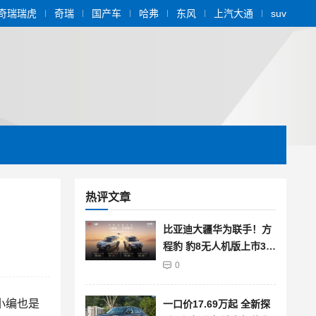
奇瑞瑞虎
奇瑞
国产车
哈弗
东风
上汽大通
suv
热评文章
比亚迪大疆华为联手！方
程豹 豹8无人机版上市39.
58万起售
0
小编也是
一口价17.69万起 全新探