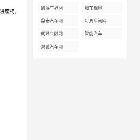
凯博车界网
熠车视界
躺进座椅，
鼎泰汽车网
每周车闻网
朗峰金融网
智能汽车
翼驰汽车网