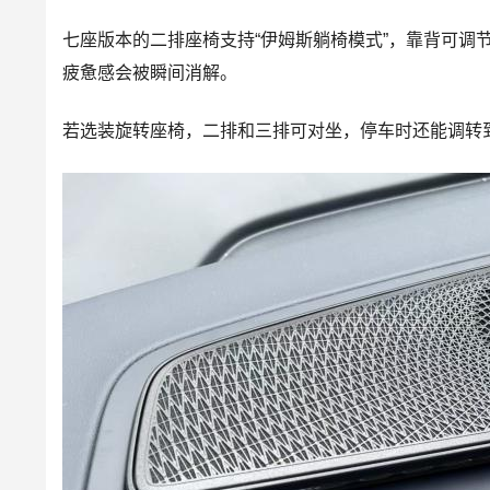
七座版本的二排座椅支持“伊姆斯躺椅模式”，靠背可调节
疲惫感会被瞬间消解。
若选装旋转座椅，二排和三排可对坐，停车时还能调转到