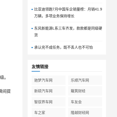
比亚迪领跑7月中国车企销量榜：月销41.9
万辆，多项业务保持增长
东风新能源L系三车齐发，款款都是同级硬
货
承认完不成任务，既不丢人也不可怕
友情链接
高级。
驰梦汽车网
乐顺汽车网
新硕汽车网
簸箕财经
瞬间提
智驭界车网
车友会
车之家
隆越财经网