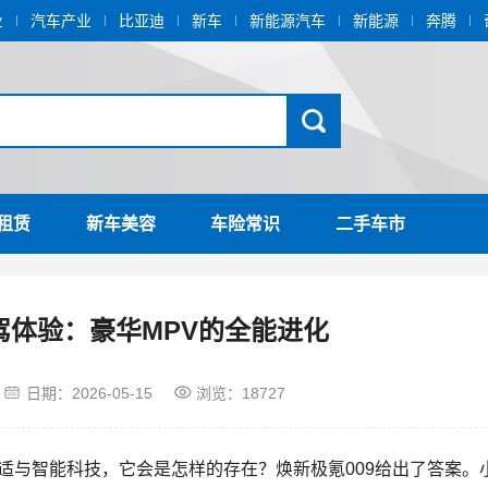
业
汽车产业
比亚迪
新车
新能源汽车
新能源
奔腾
租赁
新车美容
车险常识
二手车市
驾体验：豪华MPV的全能进化
日期：
2026-05-15
浏览：18727
舒适与智能
科技
，它会是怎样的存在？焕新极氪009给出了答案。