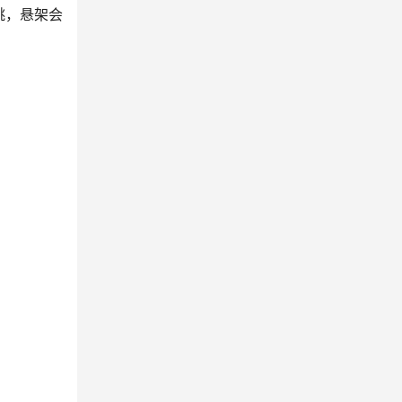
跳，悬架会