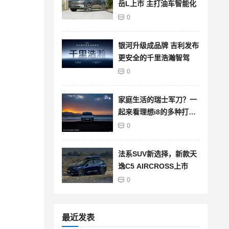
岳L上市 主打油车智能化
0
银河升级成品牌 吉利发布
更安全的千里浩瀚智驾
0
家庭生活的瑞士军刀？一
起来看理想i8的多种打开
方式
0
法系SUV新选择，新款天
逸C5 AIRCROSS上市
0
最近发表