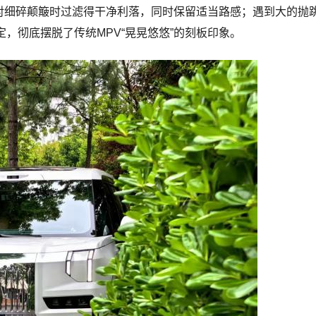
面对细碎颠簸时过滤得干净利落，同时保留适当路感；遇到大的抛
，彻底摆脱了传统MPV“晃晃悠悠”的刻板印象。