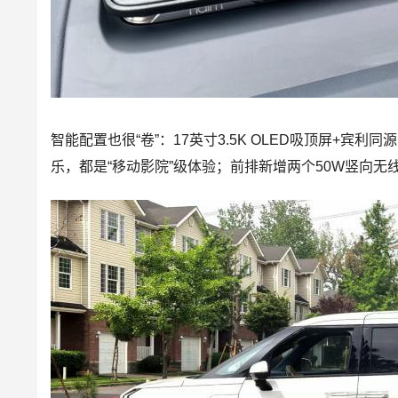
智能配置也很“卷”：17英寸3.5K OLED吸顶屏+
宾利
同源
乐，都是“移动影院”级体验；前排新增两个50W竖向无