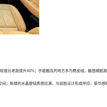
盖，柔软度比老款提升40%；手能触及的地方多为麂皮绒，触感细腻
空间；新增的水晶旋钮质感拉满，与前脸设计形成呼应，豪华感