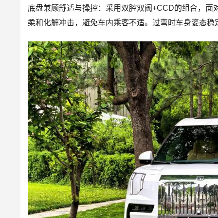
底盘兼顾舒适与操控：采用双腔双阀+CCD的组合，
柔和化解冲击，避免车内乘客不适。过弯时车身姿态稳定