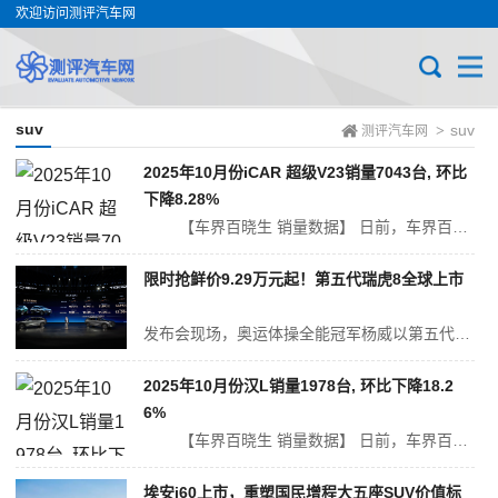
欢迎访问测评汽车网
suv
suv
>
测评汽车网
2025年10月份iCAR 超级V23销量7043台, 环比
下降8.28%
【车界百晓生 销量数据】 日前，车界百晓生从中国乘用车联席会获得了最新公布的销量数据。2025年10月iCAR 超级V23销量为7043辆，在奇瑞新能源销量中占比99.38%，在SUV销量中排名第53位...
限时抢鲜价9.29万元起！第五代瑞虎8全球上市
发布会现场，奥运体操全能冠军杨威以第五代瑞虎8先享体验官身份惊喜亮相，从“赛场冠军”到“生活冠军”，他分享了自己的成长与蜕变，也从用户视角畅谈了对燃油车智能化的期待与感受：“这次作为第五代瑞虎8的先享体验官，试过车后我发现，真的有这么一台车，可以把燃油和新能源的优势整合在一起，我特别惊喜！” 十年五...
2025年10月份汉L销量1978台, 环比下降18.2
6%
【车界百晓生 销量数据】 日前，车界百晓生从中国乘用车联席会获得了最新公布的销量数据。2025年10月汉L销量为1978辆，在比亚迪销量中占比0.77%，在中大型车销量中排名第15位。 汉L销量走...
埃安i60上市，重塑国民增程大五座SUV价值标