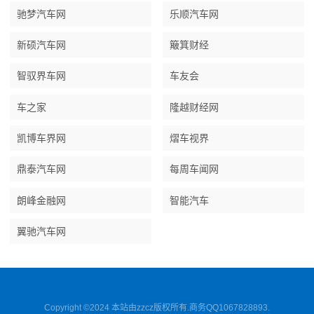
驰梦汽车网
乐顺汽车网
新硕汽车网
簸箕财经
智驭界车网
车友会
车之家
隆越财经网
凯博车界网
熠车视界
鼎泰汽车网
每周车闻网
朗峰金融网
智能汽车
翼驰汽车网
Copyright ©2024 本站由zzcz版权所有.商务QQ1067828893.