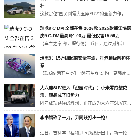
杆
这款定位“国民刚需大五座SUV”的全新力作，以限时焕新价10.48元起的惊喜价格，携超100项全系标配配置，重磅切入10万级SUV市场，要成为中国增程SUV的普及者。 即日起至年底前订车，用户还可尊享十大上市权益，涵盖免费升舱、多元化金融政策与丰厚置换补贴等，其中行业首创的“烧一赔三”承诺，更凸显了埃安对品...
瑞虎9 C-DM 全部在售 2026款 2025款都江堰瑞
虎9 C-DM最高降1.00万 最低仅售15.59万
【车主之家 都江堰行情】 近日，通过对都江堰瑞虎9 C-DM车主实际成交价追踪，车主之家发现，瑞虎9 C-DM目前在售的9款车型最高优惠达1.00万元，实际成交价格为15.59-17.59万元，详见下表： 瑞虎9 C-DM 指导价 优惠金额...
瑞虎9：15万级超值安全座驾，打造顶级防护体
系
【瑞虎9 磐石车身】 “磐石车身”结构，高强度钢占比高达85% 瑞虎9的高强度钢比例已超越了许多合资品牌中型SUV。它不仅能在碰撞中有效吸能，还能保持车身结构完整，为乘员提供最大的生存空间。即便在复杂路况或意外事故中，瑞虎9也能提供“硬核防护”。 在被动安全配置方面，瑞虎9同样表现出色。整车配备了前...
大六座SUV进入「战国时代」：小米零跑整花
活，理想成了旧势力
固守成功路径的理想，正在成为大六座SUV迭代中的“旧势力”。 2025年9月的新造车销量榜单中，“半价理想”零跑汽车‌交付66,657辆，同比增长97.4%，连续七个月领跑新势力阵营，成为第二家达成百万产量的新势力车企。 相比之下，“正统”理想汽车‌反而跌落到新势力第六名，9月交付33,951辆，同比下滑...
李书福砍了一刀，尹同跃打出一枪！
近日，吉利李书福和尹同跃纷纷出手，新一轮大战甚嚣尘上。 1. 李书福砍了一刀 随着多胎政策的逐渐开放，以及消费升级大潮涌起，大型SUV和MPV市场成了一个蓝海市场。 相较于MPV车型，大六座SUV兼具通过性与多功能性，吸引了更多车企杀进这一赛道。 以前，大六座SUV是合资车的天下，自主品牌无法抢占...