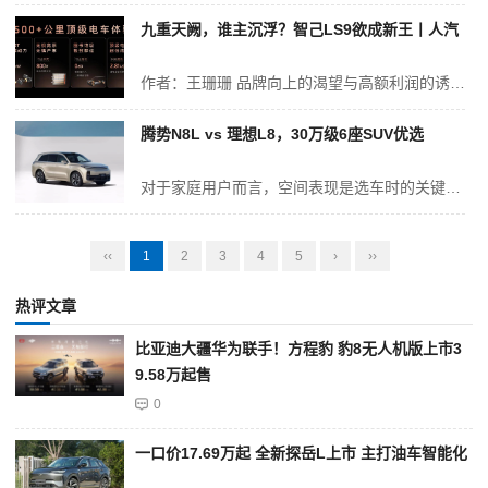
九重天阙，谁主沉浮？智己LS9欲成新王丨人汽
作者：王珊珊 品牌向上的渴望与高额利润的诱惑，正将中大型SUV市场推向一个前所未有的激烈“修罗场”。 战局之中，一个鲜明的信号已然浮现：以“9”为名，即是宣言。从深蓝S09、乐道L90、领克900，到腾势N9、问界M9、银河M9，一众“九系”车型扎堆涌入25万至40万元的价格腹地，宣告着自主品牌对高端市场...
腾势N8L vs 理想L8，30万级6座SUV优选
对于家庭用户而言，空间表现是选车时的关键考量因素。2026款腾势N8L的车身尺寸为5200/1999/1820mm，轴距达3075mm，相比理想L8的5080/1995/1800mm车身和3005mm轴距，展现出更明显的优势。腾势N8L通过优化C柱与D柱的倾角设计，使第三排头部空间达到985mm，腿部空间...
‹‹
1
2
3
4
5
›
››
热评文章
比亚迪大疆华为联手！方程豹 豹8无人机版上市3
9.58万起售
0
一口价17.69万起 全新探岳L上市 主打油车智能化