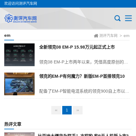
欢迎访问测评汽车网
em
em
>
测评汽车网
全新领克08 EM-P 15.98万元起正式上市
领克08 EM-P上市两年以来，凭借高度原创的设计、出色的驾控体验和有口皆碑的安全，累计收获近15万家庭用户信赖。“全新有为，进阶无界”，秉承满足用户需求的第一原动力，全新领克08 EM-P进阶而来，智能座舱、辅助驾驶、全域安全等全面升级，为年轻家庭用户带来极具豪华质感的出行体验，重塑高端混动市场的价值标...
领克的EM-P有何魔力？新版EM-P首搭领克10
配备了EM-P智能电混系统的领克900自上市以来收获了不错的销量，5月份领克900的销量为5593辆，排名大型SUV榜单第四位，作为一款指导价区间在30.99-41.69万元的车型，获得这样的销量表现我觉得是是情理之中。 为什么是情理之中呢，首先根据车主的反馈，他们也很惊讶这么大的SU...
‹‹
1
››
热评文章
比亚迪大疆华为联手！方程豹 豹8无人机版上市3