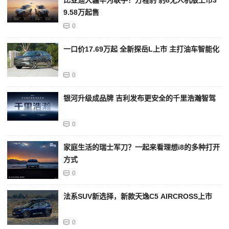
9.58万起售
0
一口价17.69万起 全新探岳L上市 主打油车智能化
0
银河升级成品牌 吉利发布更安全的千里浩瀚智驾
0
家庭生活的瑞士军刀？一起来看理想i8的多种打开
方式
0
法系SUV新选择，新款天逸C5 AIRCROSS上市
0