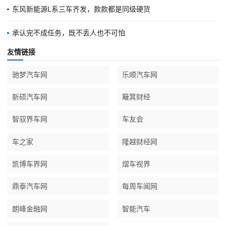
东风新能源L系三车齐发，款款都是同级硬货
承认完不成任务，既不丢人也不可怕
友情链接
驰梦汽车网
乐顺汽车网
新硕汽车网
簸箕财经
智驭界车网
车友会
车之家
隆越财经网
凯博车界网
熠车视界
鼎泰汽车网
每周车闻网
朗峰金融网
智能汽车