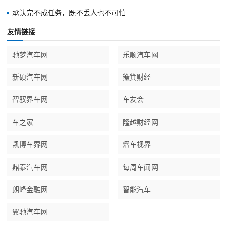
承认完不成任务，既不丢人也不可怕
友情链接
驰梦汽车网
乐顺汽车网
新硕汽车网
簸箕财经
智驭界车网
车友会
车之家
隆越财经网
凯博车界网
熠车视界
鼎泰汽车网
每周车闻网
朗峰金融网
智能汽车
翼驰汽车网