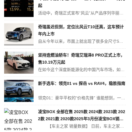
起
活动中，奇瑞正式宣布“风云”从产品序列华丽转身为独立品牌，主攻新能源市场。这也是继奇瑞集团成立“国内事业群”之后，风云品牌作为群内“四大天王”之一，也是首次携新车出击国内汽车市场！ 此次上市的风云A9L，共推出4个版型，超级置换抢购价为13.99万元—19.79万元，并带来九大限时购车权益。未来它将...
奇瑞虽迟但到，定位比风云T10还高，这车预计
年内上市
自从今年以来，市面上就出现了很多全尺寸SUV，例如领克900、深蓝S09等，它们在定价方面要远低于同级竞品问界M9和理想L9等车型，因此销量端也小有成就。基于此情形来看，对于风云T11这既是挑战，又是机遇，晚到场能让它在定价上有更多的优势，但容易损失部分有购车刚需的朋友。至于后续的销量如何，主要还是看性价...
坚持造燃油轿车！奇瑞艾瑞泽8 PRO正式上市，
售10.19万元起
在如今这个深度新能源化的中国汽车市场，如果说还有谁坚持造燃油轿车，一定得有奇瑞。因为在现在，奇瑞的纯燃油产品线从来都没有中断过，无论多么重要的新能源产品，在研发条件允许的情况下都会推出对应的纯燃油产品，比如说山海T1在大获成功的情况下仍然推出了纯燃油版自由者，艾瑞泽8产品线仍然持续更新并且燃油版从来就没缺席过...
新手选车：领克01 vs 探岳 vs RAV4，稳胜指南
领克01：豪华平权的“价格先锋” 谁能想到，一台拥有沃尔沃基因的SUV能够将起售价压低至12.58万元？领克01做到了。限时专享价加上最高4.5万元的综合购车权益，直接打破了合资对手的定价策略。然而，它的优势不仅限于价格——源自沃尔沃的Drive-E 2.0TD T5发动机，最大功率187kW（254马...
凌宝BOX 全部在售 2025款 2024款 2023款 202
2款 2021款 2020款2025年3月份凌宝BOX销量4
89台, 同比下降16.98%
【车主之家 销量数据】 日前，车主之家从中国乘用车联席会获得了最新公布的销量数据。2025年3月凌宝BOX销量为489辆，在吉麦新能源销量中占比78.62%，在微型车销量中排名第11位。 凌宝BO...