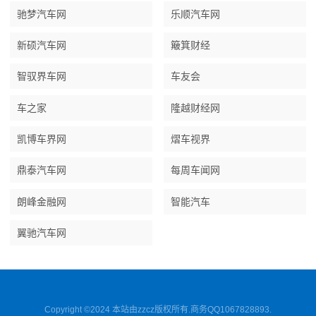
驰梦汽车网
乐顺汽车网
新硕汽车网
簸箕财经
智驭界车网
车友会
车之家
隆越财经网
凯博车界网
熠车视界
鼎泰汽车网
每周车闻网
朗峰金融网
智能汽车
翼驰汽车网
Copyright ©2024 本站由zzcz版权所有.商务QQ1067828893.