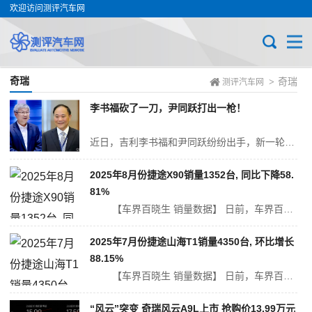
欢迎访问测评汽车网
奇瑞
奇瑞
>
测评汽车网
李书福砍了一刀，尹同跃打出一枪！
近日，吉利李书福和尹同跃纷纷出手，新一轮大战甚嚣尘上。 1. 李书福砍了一刀 随着多胎政策的逐渐开放，以及消费升级大潮涌起，大型SUV和MPV市场成了一个蓝海市场。 相较于MPV车型，大六座SUV兼具通过性与多功能性，吸引了更多车企杀进这一赛道。 以前，大六座SUV是合资车的天下，自主品牌无法抢占...
2025年8月份捷途X90销量1352台, 同比下降58.
81%
【车界百晓生 销量数据】 日前，车界百晓生从中国乘用车联席会获得了最新公布的销量数据。2025年8月捷途X90销量为1352辆，在奇瑞汽车销量中占比4.53%，在SUV销量中排名第148位。 捷途...
2025年7月份捷途山海T1销量4350台, 环比增长
88.15%
【车界百晓生 销量数据】 日前，车界百晓生从中国乘用车联席会获得了最新公布的销量数据。2025年7月捷途山海T1销量为4350辆，在奇瑞汽车销量中占比16.55%，在SUV销量中排名第71位。 捷...
“风云”突变 奇瑞风云A9L上市 抢购价13.99万元