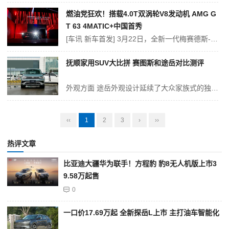
燃油党狂欢！搭载4.0T双涡轮V8发动机 AMG G
T 63 4MATIC+中国首秀
[车讯 新车首发] 3月22日，全新一代梅赛德斯-AMG GT(参数|询价) 63 4MATIC+正式在中国首发亮相。新车是AMG GT跑车的第二代车型，也是AMG独立研发的第5款车型。此前，搭载直接从F1赛车下放的E PERFORMANCE高性能混动技术的全新GT 63 S E PERFORMANC...
抚顺家用SUV大比拼 赛图斯和途岳对比测评
外观方面 途岳外观设计延续了大众家族式的独特风格，并在此基础上进行了细微的创新与调整，车头部分饱满圆润，线条流畅，展现出一种稳重而不失动感的姿态，车身侧面采用了悬浮式车顶设计，这一设计元素在当前汽车市场中非常流行，为整车增添了几分时尚感和运动气息，车尾部分同样采用了大众家族式的设计语言，整体造型简洁...
‹‹
1
2
3
›
››
热评文章
比亚迪大疆华为联手！方程豹 豹8无人机版上市3
9.58万起售
0
一口价17.69万起 全新探岳L上市 主打油车智能化