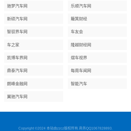
驰梦汽车网
乐顺汽车网
新硕汽车网
簸箕财经
智驭界车网
车友会
车之家
隆越财经网
凯博车界网
熠车视界
鼎泰汽车网
每周车闻网
朗峰金融网
智能汽车
翼驰汽车网
Copyright ©2024 本站由zzcz版权所有.商务QQ1067828893.