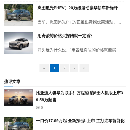
岚图追光PHEV：20万级混动豪华轿车新标杆
当前，岚图追光PHEV正推出震撼优惠活动，提前预订该款车型，将有机会享受到高达5万元的高额置换补贴，进一步增强了其市场吸引力。 比亚迪汉DMi秉承“龙颜美学”的设计理念，深深浸染着东方文化底蕴，其前脸部位的大尺寸点阵式进气格栅与深黑车漆相互映衬，营造出一种深邃庄重的独特韵味。车身线条流畅且充满力...
用奇骏的价格买探陆就一定香？
开头我为什么说：“用曾经奇骏的价格就能买探陆”，其实原因很简单，如果您是早几年奇骏2.5L四驱车型的用户一眼便知。自2014年奇骏改款以来，共推出了两款动力，分别是2.0L和2.5L,而2.0L动力的奇骏售价普遍守在18万-20万元，并以两驱为主；而2.5L动力则覆盖22万-27万价格区间。后来日产为新一...
‹‹
1
2
›
››
热评文章
比亚迪大疆华为联手！方程豹 豹8无人机版上市3
9.58万起售
0
一口价17.69万起 全新探岳L上市 主打油车智能化