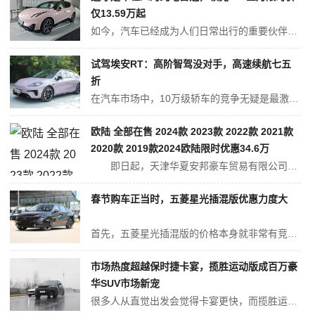
仅13.59万起
如今，汽车已经成为人们日常出行的重要伙伴。特别是对于初入社会或工作不久的年轻人来说，拥有一辆属于自己的车，是迈向独立生活、提升生活品质的重要一步。然而，面对纷繁复杂的汽车市场，尤其是在 15 万左右的预算范围内挑选一款心仪的纯电 SUV，真不是一件轻松的事儿。如果大家还在纠结的话，那领克 Z20绝对值得一看。...
试驾埃安RT：高阶智驾没对手，高速续航七五
折
在汽车市场中，10万级轿车的竞争无疑是最激烈的，不仅A级、A+会打这主意，就连B级车偶尔都会放低身段与之竞争。在这种情况下，很多新车都是露头就被秒，特别是没那么全能的纯电家轿，出头更是难上加难。但有意思的是，最近这个市场居然出现了一台月销一万六的黑马-埃安RT。 要知道埃安RT打的就是竞争最激烈的A+市...
欧陆 全部在售 2024款 2023款 2022款 2021款
2020款 2019款2024欧陆限时优惠34.6万
即日起，天津华夏安邦豪车贸易有限公司欧陆推出限量特惠，全包售价最低313.20万起，致电咨询还能享受其他优惠政策及增值服务，喜欢这款车的朋友们可进一步了解，具体价格详见下表： 欧陆 本店最...
春节购车正当时，五菱星光插混版优惠力度大
首先，五菱星光插混版的价格本身就非常有竞争力。它的起售价不到8万元，而且轴距达到了2米8，空间非常宽敞。最近，五菱推出了以旧换新的优惠政策，国家补贴2万元，五菱还承诺兜底国补地补，这意味着我可以在1月份享受到这些优惠。算上五菱提供的置换补贴和现金补贴，即使是选择最贵的150领航型（指导价为10.28万元）...
市场热度超越保时捷卡宴，揽胜运动版成百万豪
华SUV市场新宠
很多人从直觉出发会觉得卡宴更快，而揽胜运动版略逊一筹。因为卡宴有着保时捷的跑车基因，而且体积也比揽胜运动版更小。 但答案恰恰相反。前段时间，有媒体拿揽胜运动版和保时捷卡宴做了一组动态对比，两辆车在直线道路上同时启动，揽胜运动版全程比卡宴快半个身头，最后甚至超越了保时捷卡宴。 这样的结果其实并不能说是意...