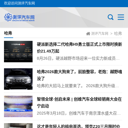
欢迎访问测评汽车网
哈弗
哈弗
>
测评汽车网
硬派新选择二代哈弗H9勇士版正式上市限时换新
价21.49万起
8月26日，硬派越野市场迎来一位实力新成员——二代哈弗H9勇士版正式推向市场。新车将多项高关注度配置升级为标配，致力于为既热爱越野探险又注重日常实用性的用户，提供“全能型”出行解决方案。发布会上，官方公布了具体售价：汽油版23.99万元，柴油版25.79万元。现阶段购车可享15000元现金优惠及10000元置...
哈弗2026款大狗来了，前脸整容，老炮：越野魂
没了
哈弗的大招马上就要来了。 2026款大狗升级归来，7月17日开卖。网友：9.98万必定卖爆。 24款大狗 这次，前脸给整容了，从老款“镀铬大钢牙”变身圆角矩形乐高块，六组方块拼贴带3D浮雕，老车主狂喷：中网软得像奶狗，野性全喂狗了。 车灯更亮了，近光比老款亮20%，达到了47800cd，远光9...
智领全球·创启未来 | 创维汽车全球经销商大会在
宁启动
2025年3月18日，创维汽车于南京溧水盛大召开"共拓未来·智领全球"全球经销商大会，创维集团、创维汽车创始人黄宏生率高管团队，与来自全国530余家经销商、供应商、车主代表共聚一堂，全面解析企业在战略升级、技术突破及全球化布局层面的核心成果。作为新能源产业变革的深度参与者，创维汽车正式吹响冲锋号角，以"双倍速...
这才是年轻人的纯电首选，领克Z20三月限时价